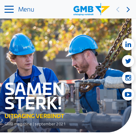
Menu
SAMEN
STERK!
UITDAGING VERBINDT
GMB magazine | september 2021